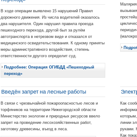
Малярия 
вызываем
В ходе операции выявлено 15 нарушений Правил
простейш
дорожного движения. Из числа водителей оказалось
цикличе
два нарушителя. Один нарушил правила проезда
периодич
пешеходного перехода, другой был за рулём
(малокро
автотранспорта в нетрезвом виде и отказался от
медицинского освидетельствования. К одному приняты
Подроб
меры административного воздействия, степень
ответственности другого определит суд.
Подробнее: Операция ОГИБДД «Пешеходный
переход»
Введён запрет на лесные работы
Элект
В связи с чрезвычайной пожароопасностью лесов и
Как соо
торфяников на территории Нижегородской области
информац
Министерство экологии и природных ресурсов ввело
которым,
запрет на проведение лесохозяйственных работ,
линии эл
заготовку древесины, въезд в леса.
руками. 
Как пока