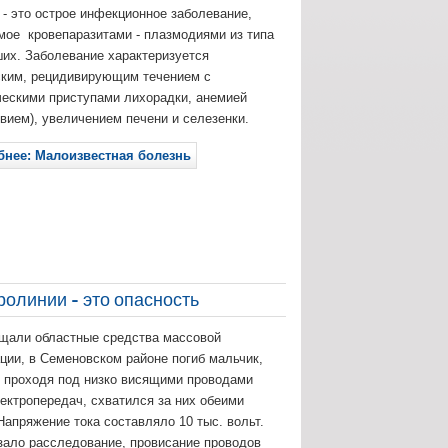
- это острое инфекционное заболевание,
ое кровепаразитами - плазмодиями из типа
их. Заболевание характеризуется
ским, рецидивирующим течением с
ескими приступами лихорадки, анемией
вием), увеличением печени и селезенки.
нее: Малоизвестная болезнь
ролинии - это опасность
бщали областные средства массовой
ии, в Семеновском районе погиб мальчик,
 проходя под низко висящими проводами
ектропередач, схватился за них обеими
Напряжение тока составляло 10 тыс. вольт.
зало расследование, провисание проводов