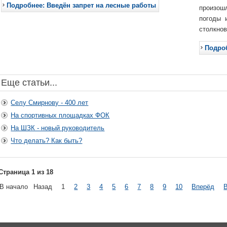
Подробнее: Введён запрет на лесные работы
произошл
погоды и
столкнов
Подроб
Еще статьи...
Селу Смирнову - 400 лет
На спортивных площадках ФОК
На ШЗК - новый руководитель
Что делать? Как быть?
Страница 1 из 18
В начало
Назад
1
2
3
4
5
6
7
8
9
10
Вперёд