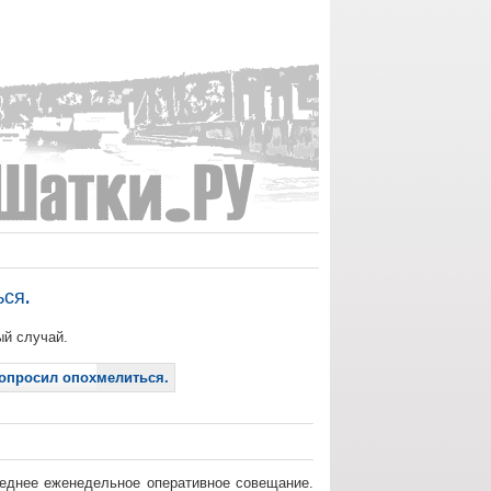
ься.
ый случай.
попросил опохмелиться.
следнее еженедельное оперативное совещание.