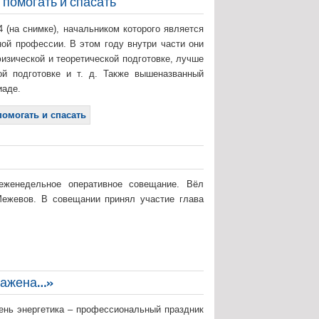
помогать и спасать
 (на снимке), начальником которого является
ой профессии. В этом году внутри части они
физической и теоретической подготовке, лучше
ой подготовке и т. д. Также вышеназванный
иаде.
омогать и спасать
 еженедельное оперативное совещание. Вёл
Межевов. В совещании принял участие глава
лажена…»
ень энергетика – профессиональный праздник