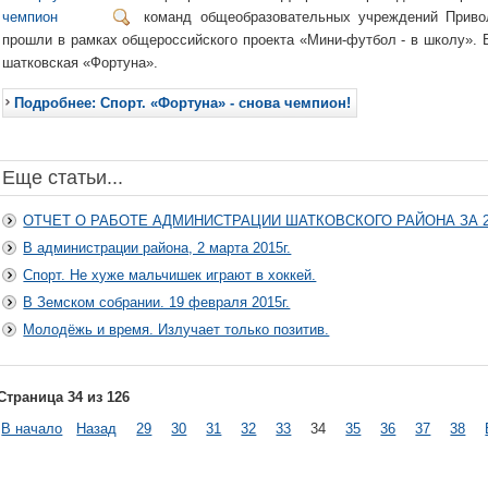
команд общеобразовательных учреждений Привол
прошли в рамках общероссийского проекта «Мини-футбол - в школу». В
шатковская «Фортуна».
Подробнее: Спорт. «Фортуна» - снова чемпион!
Еще статьи...
ОТЧЕТ О РАБОТЕ АДМИНИСТРАЦИИ ШАТКОВСКОГО РАЙОНА ЗА 2
В администрации района, 2 марта 2015г.
Спорт. Не хуже мальчишек играют в хоккей.
В Земском собрании. 19 февраля 2015г.
Молодёжь и время. Излучает только позитив.
Страница 34 из 126
В начало
Назад
29
30
31
32
33
34
35
36
37
38