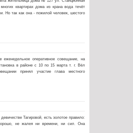
нила жительница дома № 127 ул. Станционная
 многих квартирах дома из крана вода течёт
и. Но так как она - пожилой человек, шестого
ое еженедельное оперативное совещание, на
тановка в районе с 10 по 15 марта т. г. Вёл
вещании принял участие глава местного
 девичестве Тагировой, есть золотое правило:
хорошо, не жалея ни времени, ни сил. Она