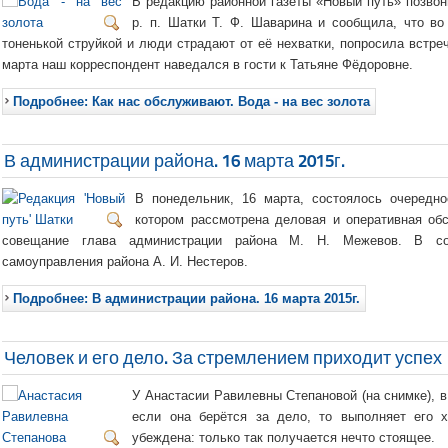
В редакцию районной газеты «Новый путь» позво
р. п. Шатки Т. Ф. Шаварина и сообщила, что во
тоненькой струйкой и люди страдают от её нехватки, попросила встреч
марта наш корреспондент наведался в гости к Татьяне Фёдоровне.
Подробнее: Как нас обслуживают. Вода - на вес золота
В администрации района. 16 марта 2015г.
В понедельник, 16 марта, состоялось очередн
котором рассмотрена деловая и оперативная обс
совещание глава администрации района М. Н. Межевов. В со
самоуправления района А. И. Нестеров.
Подробнее: В администрации района. 16 марта 2015г.
Человек и его дело. За стремлением приходит успех
У Анастасии Равилевны Степановой (на снимке), в
если она берётся за дело, то выполняет его 
убеждена: только так получается нечто стоящее.