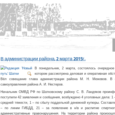
В администрации района, 2 марта 2015г.
В понедельник, 2 марта, состоялось очередное
котором рассмотрена деловая и оперативная обста
Вёл совещание глава администрации района М. Н. Межевов. В с
самоуправления района А. И. Нестеров.
Начальник ОМВД РФ по Шатковскому району С. В. Ландяков проинфо
поступили 42 заявления и сообщения, возбуждено 4 уголовных дела: 1 
средней тяжести, 1 – по сбыту поддельной денежной купюры. Составлен
– по линии ГИБДД, 21 – за появление в н/в и распитие спиртно
административные правонарушения. На территории района произош