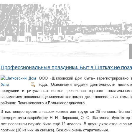
Профессиональные праздники. Быт в Шатках не поза
ООО «Шатковский Дом быта» зарегистрировано в
года. Основными видами деятельности являют
продукции и ритуальных венков, розничная торговля текстильны
занимаемся пошивом сценических костюмов для танцевальных коллекти
районов: Починковского и Большеболдинского.
В настоящее время в нашем коллективе трудятся 26 человек. Более
предприятием закройщики Н. Н. Широкова, О. С. Шагалова, бухгалтер Н
лет посвятили службе быта ещё 12 человек. В двух цехах ателье зан
портних (10 из них на снимке). Все они очень старательные.