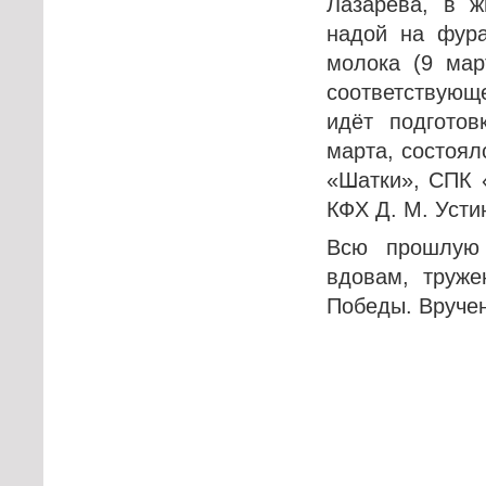
Лазарева, в ж
надой на фура
молока (9 мар
соответствующ
идёт подготов
марта, состоял
«Шатки», СПК 
КФХ Д. М. Усти
Всю прошлую
вдовам, труже
Победы. Вруче