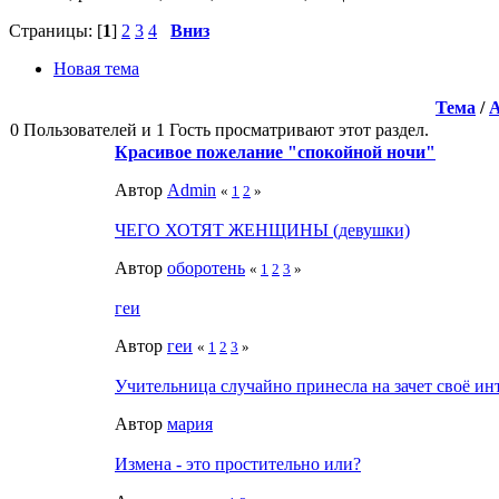
Страницы: [
1
]
2
3
4
Вниз
Новая тема
Тема
/
0 Пользователей и 1 Гость просматривают этот раздел.
Красивое пожелание "спокойной ночи"
Автор
Admin
«
1
2
»
ЧЕГО ХОТЯТ ЖЕНЩИНЫ (девушки)
Автор
оборотень
«
1
2
3
»
геи
Автор
геи
«
1
2
3
»
Учительница случайно принесла на зачет своё 
Автор
мария
Измена - это простительно или?