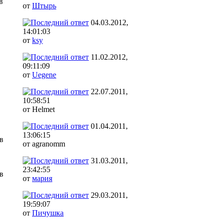
в
от
Штырь
04.03.2012,
14:01:03
от
ksy
11.02.2012,
09:11:09
от
Uegene
22.07.2011,
10:58:51
от Helmet
01.04.2011,
13:06:15
в
от agranomm
31.03.2011,
23:42:55
в
от
мария
29.03.2011,
19:59:07
от
Пичушка