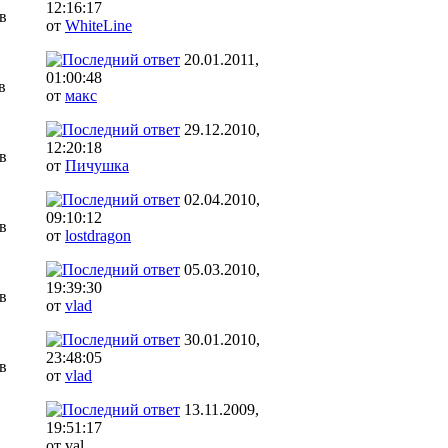
12:16:17
в
от
WhiteLine
20.01.2011,
01:00:48
в
от
макс
29.12.2010,
12:20:18
в
от
Пичушка
02.04.2010,
09:10:12
в
от
lostdragon
05.03.2010,
19:39:30
в
от
vlad
30.01.2010,
23:48:05
в
от
vlad
13.11.2009,
19:51:17
от val