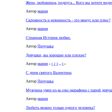
Жена, любовница, подруга... Кого вы хотите види
Автор
мария
Скромность и невинность - это минус или плюс?
Автор
мария
Странная История любви.
Автор
Пичушка
Девушки, вы хорошие или плохие?
Автор
мария
«
1
2
3
...
5
»
С днем святого Валентина
Автор
Пичушка
Мужчина умер из-за секс-марафона с парой деву
Автор
мария
Любить можно только одного человека?