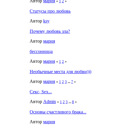
Автор
мария
«
1
2
»
Статусы про любовь
Автор
ksy
Почему любовь зла?
Автор
мария
бессонница
Автор
мария
«
1
2
»
Необычные места для любви)))
Автор
мария
«
1
2
3
...
7
»
Секс, Sex...
Автор
Admin
«
1
2
3
...
8
»
Основы счастливого брака...
Автор
мария