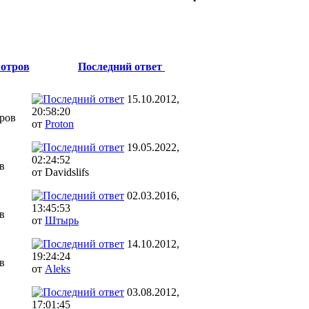
отров
Последний ответ
15.10.2012,
20:58:20
ров
от
Proton
19.05.2022,
02:24:52
в
от Davidslifs
02.03.2016,
13:45:53
в
от
Штырь
14.10.2012,
19:24:24
в
от
Aleks
03.08.2012,
17:01:45