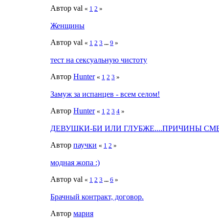
Автор val
«
1
2
»
Женщины
Автор val
«
1
2
3
...
9
»
тест на сексуальную чистоту
Автор
Hunter
«
1
2
3
»
Замуж за испанцев - всем селом!
Автор
Hunter
«
1
2
3
4
»
ДЕВУШКИ-БИ ИЛИ ГЛУБЖЕ....ПРИЧИНЫ С
Автор
паучки
«
1
2
»
модная жопа :)
Автор val
«
1
2
3
...
6
»
Брачный контракт, договор.
Автор
мария