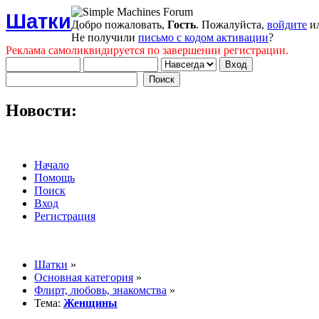
Шатки
Добро пожаловать,
Гость
. Пожалуйста,
войдите
и
Не получили
письмо с кодом активации
?
Реклама самоликвидируется по завершении регистрации.
Новости:
Начало
Помощь
Поиск
Вход
Регистрация
Шатки
»
Основная категория
»
Флирт, любовь, знакомства
»
Тема:
Женщины