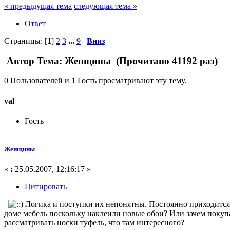
« предыдущая тема
следующая тема »
Ответ
Страницы: [
1
]
2
3
...
9
Вниз
Автор
Тема: Женщины (Прочитано 41192 раз)
0 Пользователей и 1 Гость просматривают эту тему.
val
Гость
Женщины
«
:
25.05.2007, 12:16:17 »
Цитировать
Логика и поступки их непонятны. Постоянно приходится 
доме мебель поскольку наклеили новые обои? Или зачем покуп
рассматривать носки туфель, что там интересного?