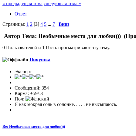
« предыдущая тема
следующая тема »
Ответ
Страницы:
1
2
[
3
]
4
5
...
7
Вниз
Автор
Тема: Необычные места для любви))) (Про
0 Пользователей и 1 Гость просматривают эту тему.
Пичушка
Эксперт
Сообщений: 354
Карма: +59/-3
Пол:
Я как мокрая соль в солонке. . . . . не высыпаюсь.
Re: Необычные места для любви)))