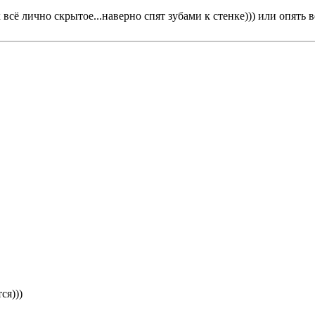
всё лично скрытое...наверно спят зубами к стенке))) или опять ве
ся)))