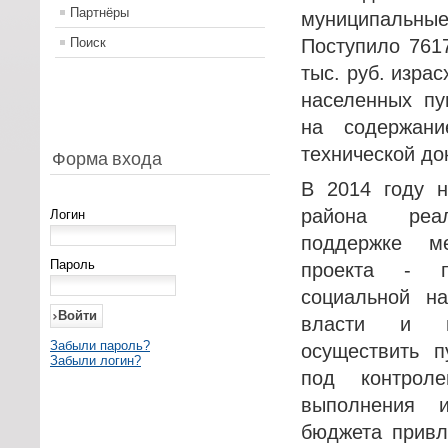
Партнёры
муниципаль
Поиск
Поступило 7617
тыс. руб. изра
населенных пу
на содержани
технической до
Форма входа
В 2014 году н
района реа
Логин
поддержке м
Пароль
проекта - п
социальной на
власти и н
Забыли пароль?
осуществить п
Забыли логин?
под контрол
выполнения и
бюджета привл