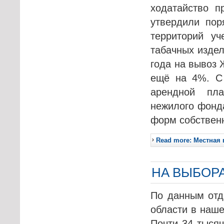
ходатайство п
утвердили пор
территорий у
табачных изде
года на вывоз 
ещё на 4%. С
арендной пл
нежилого фонд
форм собствен
Read more: Местная 
НА ВЫБОР
По данным отд
области в наше
Почти 34 тысяч