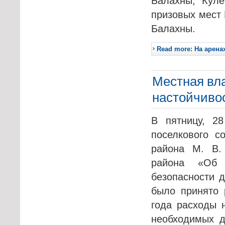
Балахны, Куле
призовых мест Ш
Балахны.
Read more: На арен
Местная вл
настойчиво
В пятницу, 28
поселкового с
района М. В.
района «Об 
безопасности 
было принято 
года расходы 
необходимых д