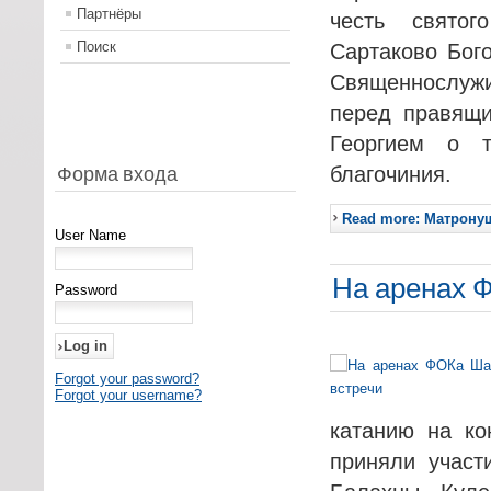
Партнёры
честь святог
Поиск
Сартаково Бого
Священнослужи
перед правящи
Георгием о 
Форма входа
благочиния.
Read more: Матрону
User Name
На аренах 
Password
Forgot your password?
Forgot your username?
катанию на ко
приняли участ