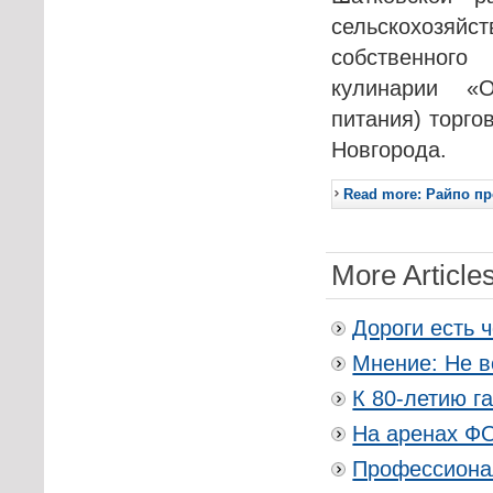
сельскохозяй
собственного
кулинарии «О
питания) торго
Новгорода.
Read more: Райпо п
More Articles
Дороги есть 
Мнение: Не в
К 80-летию г
На аренах ФО
Профессионал