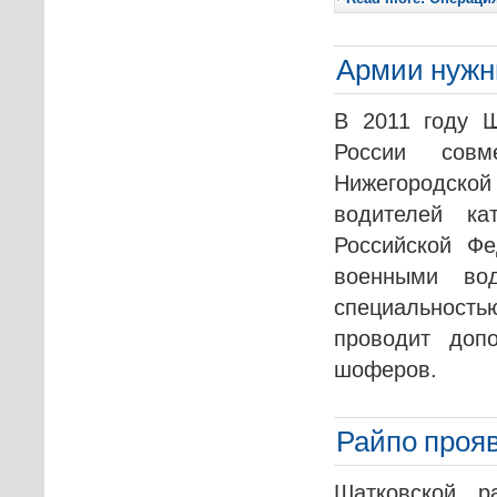
Армии нужн
В 2011 году Ш
России совм
Нижегородской
водителей ка
Российской Ф
военными во
специальность
проводит доп
шоферов.
Райпо прояв
Шатковской р