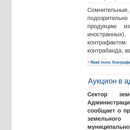
Сомнительны
подозритель
продукцию и
иностранных
контрафактом.
контрабанда, в
Read more: Контраф
Аукцион в а
Сектор зе
Администраци
сообщает о пр
земельного
муниципально