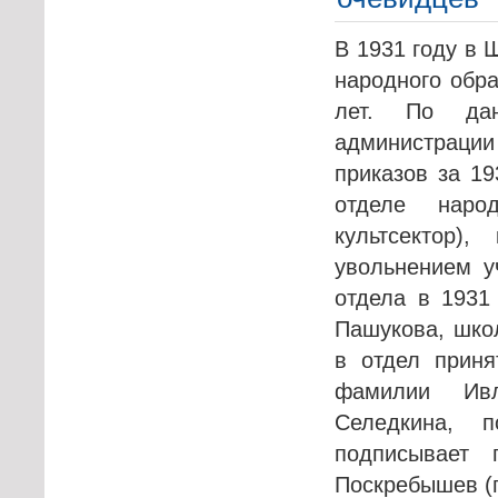
В 1931 году в 
народного обра
лет. По дан
администраци
приказов за 19
отделе наро
культсектор)
увольнением у
отдела в 1931
Пашукова, шко
в отдел приня
фамилии Ивл
Селедкина, п
подписывает
Поскребышев (п