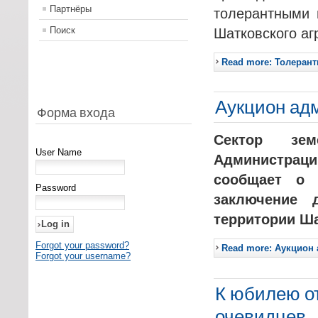
Партнёры
толерантными 
Поиск
Шатковского аг
Read more: Толерант
Аукцион ад
Форма входа
Сектор зе
User Name
Администраци
сообщает о 
Password
заключение 
территории Ша
Forgot your password?
Read more: Аукцион
Forgot your username?
К юбилею о
очевидцев