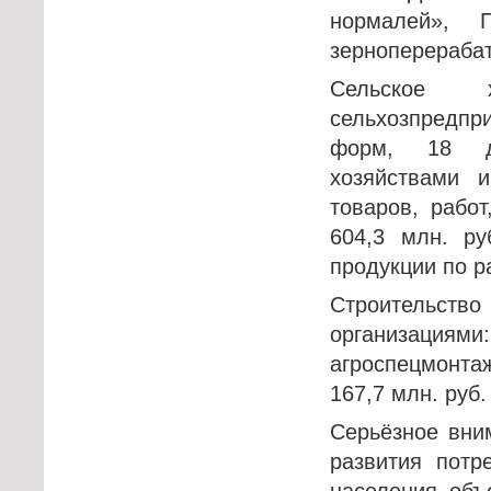
нормалей», 
зерноперераба
Сельское 
сельхозпредп
форм, 18 де
хозяйствами 
товаров, работ
604,3 млн. р
продукции по р
Строительств
организаци
агроспецмонта
167,7 млн. руб.
Серьёзное вни
развития потр
населения объ