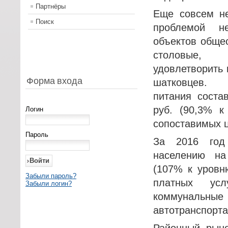
Партнёры
Еще совсем не
Поиск
проблемой не
объектов общес
столовые,
удовлетворить 
Форма входа
шатковцев. 
питания соста
руб. (90,3% к
Логин
сопоставимых ц
Пароль
За 2016 год
населению на
(107% к уровн
Забыли пароль?
платных ус
Забыли логин?
коммунальны
автотранспорта
Районный рыно