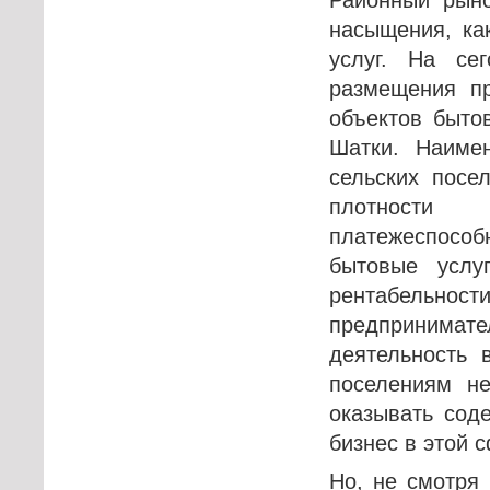
насыщения, ка
услуг. На се
размещения пр
объектов бытов
Шатки. Наиме
сельских посе
плотности
платежеспосо
бытовые услу
рентабельн
предпринима
деятельность 
поселениям н
оказывать сод
бизнес в этой 
Но, не смотря 