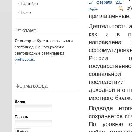
Партнёры
У
Поиск
приглашенные, 
Деятельность а
Реклама
как и в пр
Спонсоры:
Купить светильники
направлена 
светодиодные, ipro русские
сформулирован
светодиодные светильники
России о 
proffsvet.ru
.
государстве
социальной 
последствий
Форма входа
доходной и опт
местного бюдж
Логин
Подводя итог
сохраняется ст
Пароль
По уровню со
район относи