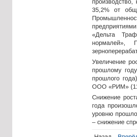
производство, 
35,2% от общ
Промышленнос
предприятия
«Дельта Тра
нормалей», 
зерноперераба
Увеличение рос
прошлому год
прошлого года
ООО «РИМ» (11
Снижение рост
года произошл
уровню прошлог
– снижение спр
Назад
Вперё