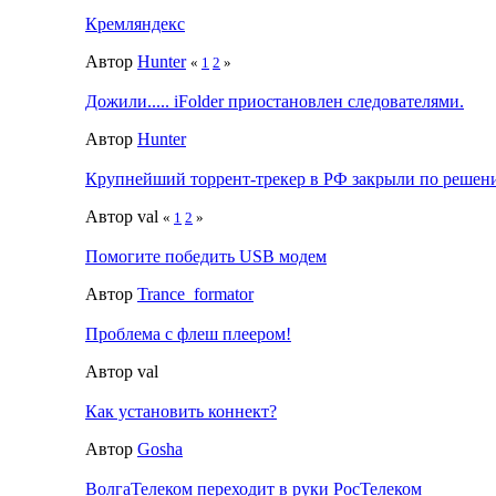
Кремляндекс
Автор
Hunter
«
1
2
»
Дожили..... iFolder приостановлен следователями.
Автор
Hunter
Крупнейший торрент-трекер в РФ закрыли по решен
Автор val
«
1
2
»
Помогите победить USB модем
Автор
Trance_formator
Проблема с флеш плеером!
Автор val
Как установить коннект?
Автор
Gosha
ВолгаТелеком переходит в руки РосТелеком