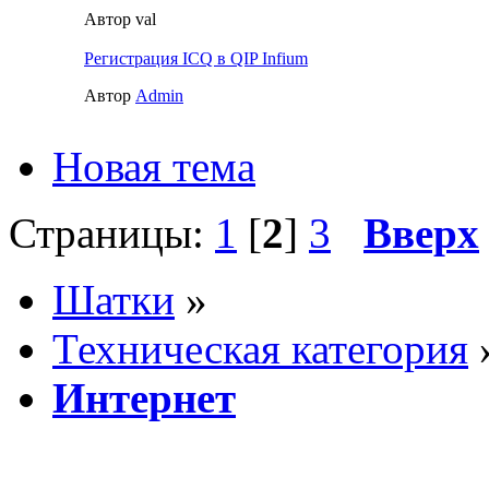
Автор val
Регистрация ICQ в QIP Infium
Автор
Admin
Новая тема
Страницы:
1
[
2
]
3
Вверх
Шатки
»
Техническая категория
Интернет