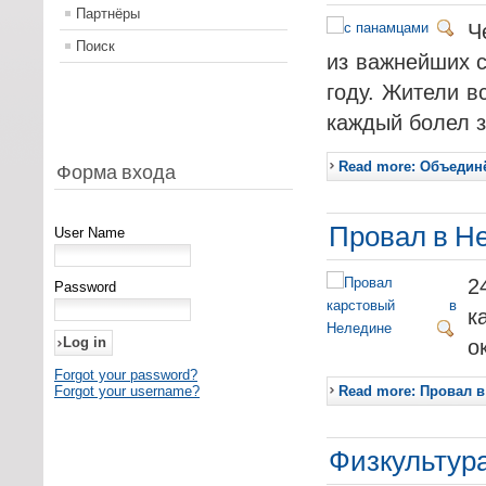
Партнёры
Ч
Поиск
из важнейших 
году. Жители в
каждый болел з
Read more: Объеди
Форма входа
Провал в Н
User Name
2
Password
к
о
Forgot your password?
Forgot your username?
Read more: Провал 
Физкультур