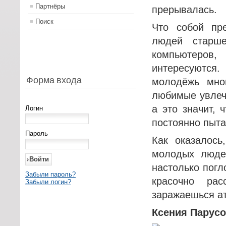
Партнёры
прерывалась.
Поиск
Что собой пр
людей старш
компьютеров
интересуются
Форма входа
молодёжь мног
любимые увлече
а это значит,
Логин
постоянно пыта
Пароль
Как оказалос
молодых люде
настолько погл
Забыли пароль?
красочно ра
Забыли логин?
заражаешься а
Ксения Парусо