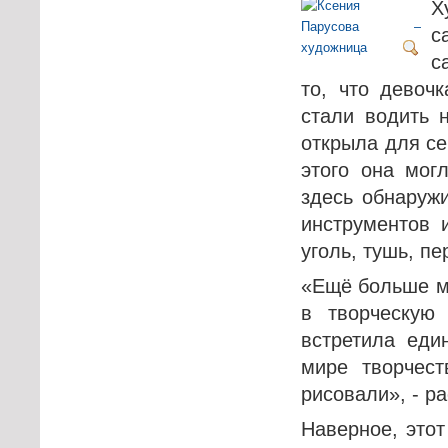
Х
с
с
то, что девоч
стали водить 
открыла для се
этого она мог
здесь обнаруж
инструментов 
уголь, тушь, пе
«Ещё больше мо
в творческую
встретила еди
мире творчес
рисовали», - р
Наверное, этот