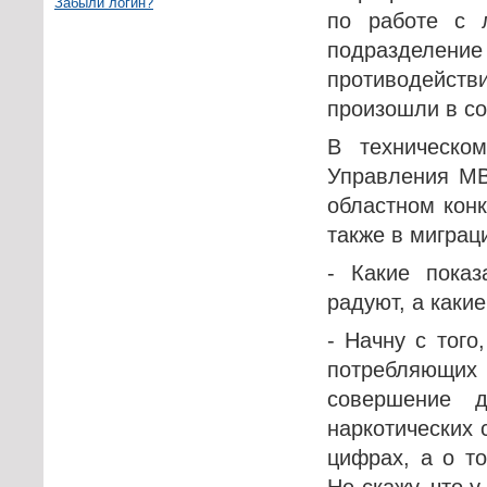
Забыли логин?
по работе с 
подразделе
противодейс
произошли в со
В техническо
Управления МВ
областном кон
также в миграц
- Какие показ
радуют, а какие
- Начну с того
потребляющих
совершение д
наркотических 
цифрах, а о т
Не скажу, что у