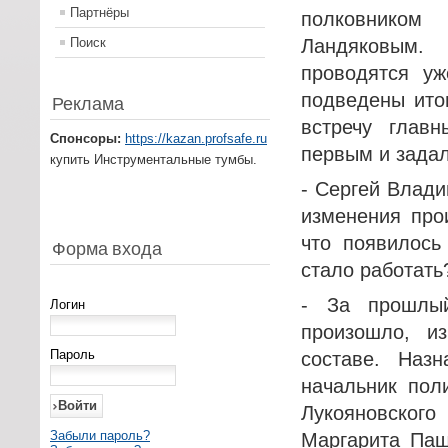
Партнёры
полковник
Поиск
Ландяковым
проводятся уж
подведены ито
Реклама
встречу глав
Спонсоры:
https://kazan.profsafe.ru
первым и задал
купить Инструментальные тумбы.
- Сергей Влади
изменения про
что появилось
Форма входа
стало работать
- За прошлы
Логин
произошло, и
Пароль
составе. Наз
начальник пол
Лукояновско
Забыли пароль?
Маргарита Паш