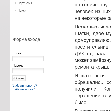
Партнёры
по количеству 
Поиск
человек из них
на некоторые р
Несколько чело
Шатки, двое м
Форма входа
домоуправляющ
посетительниц,
ДУК сделала в
Логин
может замёрзну
Пароль
ремонта крыш.
И шатковские, 
обращались с
Забыли пароль?
получили. Ко
Забыли логин?
обращений в у
было.
В связи с эти