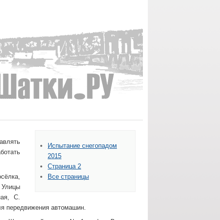
тавлять
Испытание снегопадом
ботать
2015
Страница 2
сёлка,
Все страницы
 Улицы
ая, С.
ля передвижения автомашин.