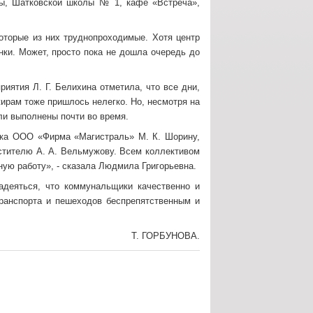
цы, Шатковской школы № 1, кафе «Встреча»,
которые из них труднопроходимые. Хотя центр
нки. Может, просто пока не дошла очередь до
иятия Л. Г. Белихина отметила, что все дни,
ирам тоже пришлось нелегко. Но, несмотря на
ли выполнены почти во время.
тка ООО «Фирма «Магистраль» М. К. Шорину,
стителю А. А. Вельмужову. Всем коллективом
ую работу», - сказала Людмила Григорьевна.
адеяться, что коммунальщики качественно и
транспорта и пешеходов беспрепятственным и
Т. ГОРБУНОВА.