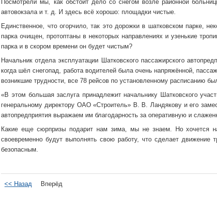
Посмотрели мы, как обстоит дело со снегом возле районной больни
автовокзала и т. д. И здесь всё хорошо: площадки чистые.
Единственное, что огорчило, так это дорожки в шатковском парке, не
парка очищен, протоптаны в некоторых направлениях и узенькие тропи
парка и в скором времени он будет чистым?
Начальник отдела эксплуатации Шатковского пассажирского автопредпр
когда шёл снегопад, работа водителей была очень напряжённой, пассаж
возникшие трудности, все 78 рейсов по установленному расписанию бы
«В этом большая заслуга принадлежит начальнику Шатковского учас
генеральному директору ОАО «Строитель» В. В. Ландякову и его заме
автопредприятия выражаем им благодарность за оперативную и слаженн
Какие еще сюрпризы подарит нам зима, мы не знаем. Но хочется н
своевременно будут выполнять свою работу, что сделает движение 
безопасным.
<< Назад
Вперёд