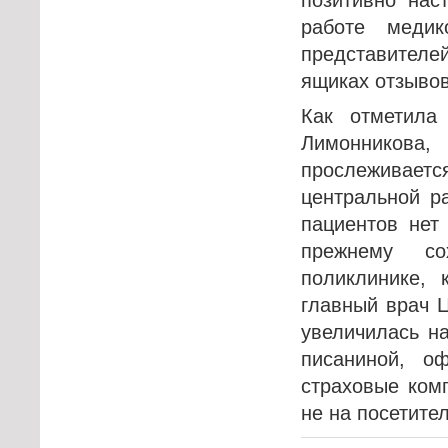
работе меди
представителе
ящиках отзыво
Как отметила
Лимонникова
прослеживае
центральной р
пациентов нет
прежнему со
поликлинике, 
главный врач 
увеличилась н
писаниной, о
страховые ком
не на посетите