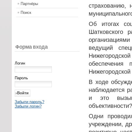
Партнёры
страхованию, 
Поиск
муниципального
Об итогах соц
Шатковского р
организациями 
Форма входа
ведущий спе
Нижегородской
обеспечения
Логин
Нижегородской 
Пароль
В ходе обсужд
наблюдается ра
и это вызыв
Забыли пароль?
объективности
Забыли логин?
Одни проводи
учреждении, др
позитивно нас