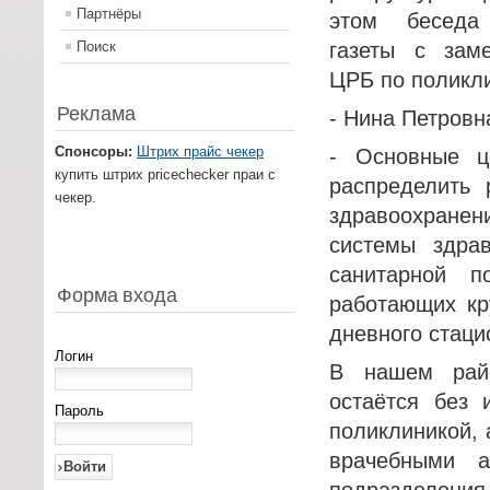
Партнёры
этом беседа
Поиск
газеты с заме
ЦРБ по поликли
Реклама
- Нина Петровн
Спонсоры:
Штрих прайс чекер
- Основные ц
купить штрих pricechecker праи с
распределить 
чекер.
здравоохране
системы здра
санитарной 
Форма входа
работающих кр
дневного стаци
Логин
В нашем райо
остаётся без 
Пароль
поликлиникой, 
врачебными а
подразделения