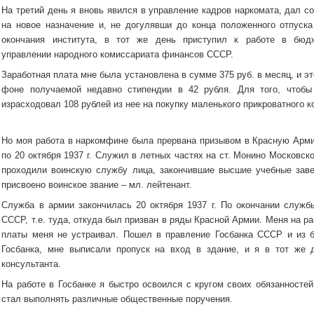
На третий день я вновь явился в управление кадров наркомата, дал с
на новое назначение и, не догулявши до конца положенного отпуска
окончания института, в тот же день приступил к работе в бюд
управлении народного комиссариата финансов СССР.
Заработная плата мне была установлена в сумме 375 руб. в месяц, и э
фоне получаемой недавно стипендии в 42 рубля. Для того, чтобы
израсходовал 108 рублей из нее на покупку маленького прикроватного 
Но моя работа в наркомфине была прервана призывом в Красную Армию
по 20 октября 1937 г. Служил в летных частях на ст. Монино Московско
проходили воинскую службу лица, закончившие высшие учебные зав
присвоено воинское звание – мл. лейтенант.
Служба в армии закончилась 20 октября 1937 г. По окончании служ
СССР, т.е. туда, откуда был призван в ряды Красной Армии. Меня на р
платы меня не устраивал. Пошел в правление Госбанка СССР и из 
Госбанка, мне выписали пропуск на вход в здание, и я в тот же 
консультанта.
На работе в Госбанке я быстро освоился с кругом своих обязанносте
стал выполнять различные общественные поручения.