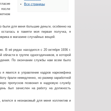
огласие
Все страницы
 после
жетном
то были для меня большие деньги, особенно на
 осталась в памяти моя первая получка, я
коврика в магазине случайных вещей.
. В её рядах находился с 20 октября 1936 г.
й области в группе одногодичников, в которой
едения. По окончании службы нам всем было
бы я явился в управление кадров наркомфина
аботу брали немедленно, но размер заработной
бюро пропусков позвонил в кадровую службу
день был зачислен на работу на должность
й, влился в незнакомый для меня коллектив и