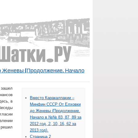
о Женевы (Продолжение. Начало
я зашел
нансов
Вместо Каракалпакии –
десь, в
Минфин СССР От Елховки
беседы
до Женевы (Продолжение.
гласии
Начало в №№ 83, 87, 89 за
влении
2012 год, 2, 10, 16, 62 за
, решил
2013 год).
Страница 2