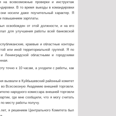
я на всевозможные проверки и инструктаж
ндировки. В то время выезды в командировки
они носили даже поучительный характер. Я
им повышением зарплаты.
ыл освобожден от этой должности, и на его
елал для улучшения работы всей банковской
спубликанские, краевые и областные конторы
той или иной территориальной группой. Я по
 и Ленинградской областными и городскими
нная.
у точно к 10 часам, а уходили с работы, как
меня вызвали в Куйбышевский районный комитет
у во Всесоюзную Академию внешней торговли.
тителю народного комиссара внешней торговли
артии, где мне сообщили, что я могу считать
по месту работы получу.
 лет, я решением Центрального Комитета был
и.