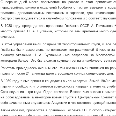
С первых дней моего пребывания на работе я стал привлекатьс
периферийных контор и отделений Госбанка с частым выездом в кома
являлись дополнительным источником к зарплате, для начинающих 
быстро стал продвигаться в служебном положении и с соответствующ
В 1938 году председатель правления Госбанка СССР А. Гричманов б
мессто пришел Н. А. Бугланин, который по тем временам много сд
системы.
В этом управлении были созданы 10 территориальных групп, и все ре
Госбанка были закреплены по признакам географической близости за 
личному указанию Н. А. Бугланина был закреплен за Московской
конторами банков. Это была самая крупная группа и наиболее ответстве
Работать приходилось очень много. Мы обязаны были являться на работ
правило, после 24, а иногда даже с восходом солнца следующего дня.
В 1939 году я был принят в кандидаты в члены партии. Зимой 1940 г. 
партии и сообщили, что имеется возможность направить меня на учеб
Срок обучения – три года. Я дал согласие. Вскоре был вызван к замес
на собеседование, а некоторое время спустя в Центральный Комитет п
себя зачисленным слушателем Академии и что соответствующий вызов 
Таким образом, проработав в правлении Госбанка СССР около четырех
переведен на учебу в систему народного комиссариата внешней торговл