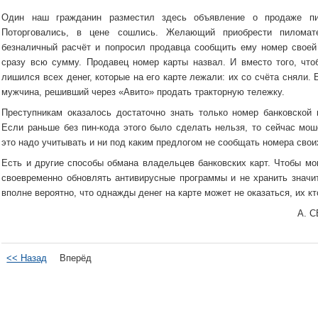
Один наш гражданин разместил здесь объявление о продаже пил
Поторговались, в цене сошлись. Желающий приобрести пиломате
безналичный расчёт и попросил продавца сообщить ему номер своей 
сразу всю сумму. Продавец номер карты назвал. И вместо того, чт
лишился всех денег, которые на его карте лежали: их со счёта сняли.
мужчина, решивший через «Авито» продать тракторную тележку.
Преступникам оказалось достаточно знать только номер банковской
Если раньше без пин-кода этого было сделать нельзя, то сейчас мош
это надо учитывать и ни под каким предлогом не сообщать номера своих
Есть и другие способы обмана владельцев банковских карт. Чтобы мо
своевременно обновлять антивирусные программы и не хранить значит
вполне вероятно, что однажды денег на карте может не оказаться, их кт
А. С
<< Назад
Вперёд