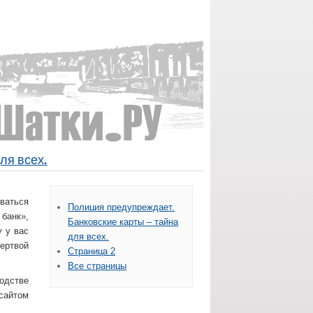
ля всех.
ваться
Полиция предупреждает.
банк»,
Банковские карты – тайна
у у вас
для всех.
жертвой
Страница 2
Все страницы
одстве
сайтом