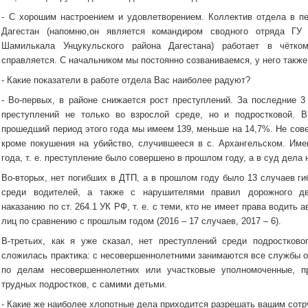
- С хорошим настроением и удовлетворением. Коллектив отдела в п
Дагестан (напомню,он является командиром сводного отряда ГУ
Шамилькала Унцукульского района Дагестана) работает в чётко
справляется. С начальником мы постоянно созваниваемся, у него также
- Какие показатели в работе отдела Вас наиболее радуют?
- Во-первых, в районе снижается рост преступлений. За последние 3
преступлений не только во взрослой среде, но и подростковой. 
прошедший период этого года мы имеем 139, меньше на 14,7%. Не сове
кроме покушения на убийство, случившееся в с. Архангельском. Им
года, т. е. преступление было совершено в прошлом году, а в суд дела
Во-вторых, нет погибших в ДТП, а в прошлом году было 13 случаев г
среди водителей, а также с нарушителями правил дорожного дв
наказанию по ст. 264.1 УК РФ, т. е. с теми, кто не имеет права водить
лиц по сравнению с прошлым годом (2016 – 17 случаев, 2017 – 6).
В-третьих, как я уже сказал, нет преступлений среди подростково
сложилась практика: с несовершеннолетними занимаются все службы о
по делам несовершеннолетних или участковые уполномоченные, п
трудных подростков, с самими детьми.
- Какие же наиболее хлопотные дела приходится разрешать вашим сот