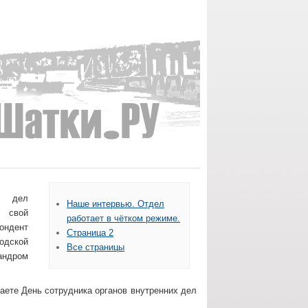
их дел
Наше интервью. Отдел
свой
работает в чётком режиме.
ондент
Страница 2
родской
Все страницы
андром
аете День сотрудника органов внутренних дел