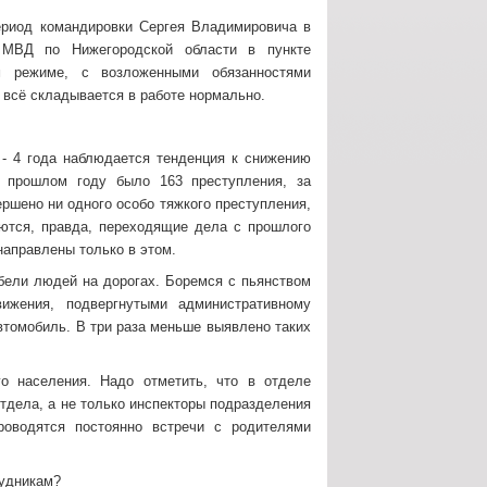
ериод командировки Сергея Владимировича в
 МВД по Нижегородской области в пункте
м режиме, с возложенными обязанностями
 всё складывается в работе нормально.
 - 4 года наблюдается тенденция к снижению
В прошлом году было 163 преступления, за
ршено ни одного особо тяжкого преступления,
еются, правда, переходящие дела с прошлого
 направлены только в этом.
ибели людей на дорогах. Боремся с пьянством
ижения, подвергнутыми административному
 автомобиль. В три раза меньше выявлено таких
го населения. Надо отметить, что в отделе
тдела, а не только инспекторы подразделения
роводятся постоянно встречи с родителями
рудникам?