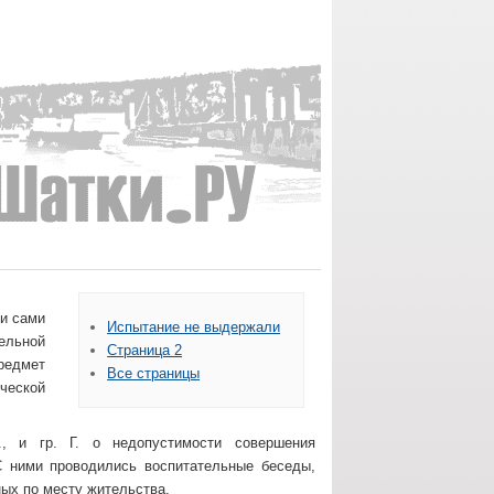
 и сами
Испытание не выдержали
ельной
Страница 2
редмет
Все страницы
ческой
., и гр. Г. о недопустимости совершения
С ними проводились воспитательные беседы,
ых по месту жительства.