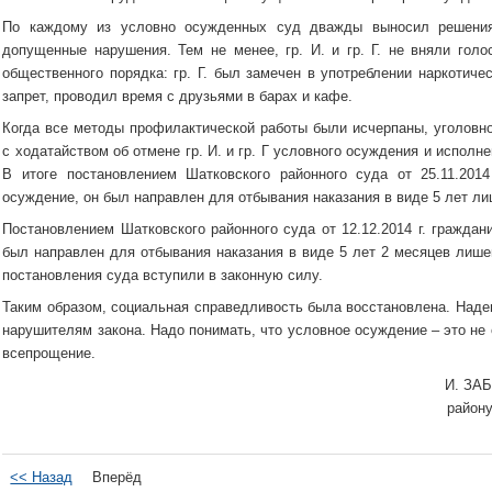
По каждому из условно осужденных суд дважды выносил решения
допущенные нарушения. Тем не менее, гр. И. и гр. Г. не вняли гол
общественного порядка: гр. Г. был замечен в употреблении наркотичес
запрет, проводил время с друзьями в барах и кафе.
Когда все методы профилактической работы были исчерпаны, уголовно
с ходатайством об отмене гр. И. и гр. Г условного осуждения и исполн
В итоге постановлением Шатковского районного суда от 25.11.201
осуждение, он был направлен для отбывания наказания в виде 5 лет л
Постановлением Шатковского районного суда от 12.12.2014 г. граждан
был направлен для отбывания наказания в виде 5 лет 2 месяцев лише
постановления суда вступили в законную силу.
Таким образом, социальная справедливость была восстановлена. Наде
нарушителям закона. Надо понимать, что условное осуждение – это не 
всепрощение.
И. ЗАБ
район
<< Назад
Вперёд