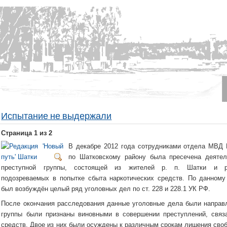
Испытание не выдержали
Страница 1 из 2
В декабре 2012 года сотрудниками отдела МВД 
по Шатковскому району была пресечена деятел
преступной группы, состоящей из жителей р. п. Шатки и р
подозреваемых в попытке сбыта наркотических средств. По данному
был возбуждён целый ряд уголовных дел по ст. 228 и 228.1 УК РФ.
После окончания расследования данные уголовные дела были направл
группы были признаны виновными в совершении преступлений, связ
средств. Двое из них были осуждены к различным срокам лишения своб