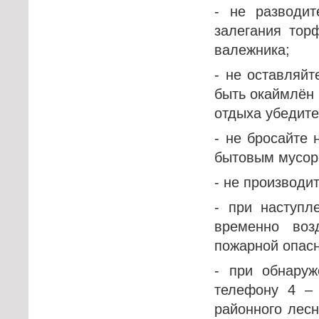
- не разводи
залегания тор
валежника;
- не оставляйт
быть окаймлён 
отдыха убедите
- не бросайте 
бытовым мусор
- не производи
- при наступл
временно воз
пожарной опасн
- при обнару
телефону 4 –
районного лесн