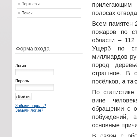
прилегающим 
Партнёры
полосах отвода
Поиск
Всем памятен 
пожаров по ст
области – 112
Ущерб по ст
Форма входа
миллиардов руб
пород деревь
Логин
страшное. В 
посёлков, а та
Пароль
По статистике
вине человек
Забыли пароль?
обращении с о
Забыли логин?
побуждений, 
основные прич
В связи с обо