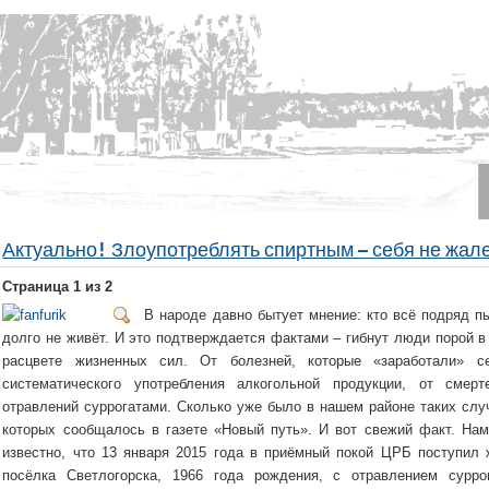
Актуально! Злоупотреблять спиртным – себя не жал
Страница 1 из 2
В народе давно бытует мнение: кто всё подряд пь
долго не живёт. И это подтверждается фактами – гибнут люди порой 
расцвете жизненных сил. От болезней, которые «заработали» с
систематического употребления алкогольной продукции, от смерт
отравлений суррогатами. Сколько уже было в нашем районе таких слу
которых сообщалось в газете «Новый путь». И вот свежий факт. Нам
известно, что 13 января 2015 года в приёмный покой ЦРБ поступил 
посёлка Светлогорска, 1966 года рождения, с отравлением сурро