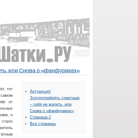
еть. или Снова о «фанфуриках»
ёт, тот
Актуально!
в самом
Злоупотреблять спиртным
ебе от
– себя не жалеть. или
ельных
Снова о «фанфуриках»
чаев, о
Страница 2
 стало
Все страницы
житель
гатным