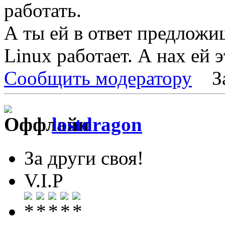
работать.
А ты ей в ответ предложи
Linux работает. А нах ей э
Сообщить модератору
З
lostdragon
За други своя!
V.I.P