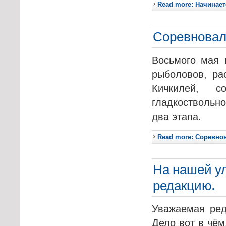
Read more: Начинае
Соревновали
Восьмого мая 
рыболовов, ра
Кичкилей, с
гладкоствольн
два этапа.
Read more: Соревнов
На нашей у
редакцию.
Уважаемая ред
Дело вот в чём