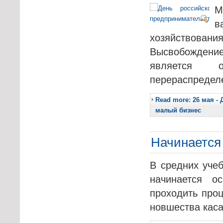
М
в
хозяйствова
Высвобождени
является 
перераспределе
Read more: 26 мая -
малый бизнес
Начинается
В средних учеб
начинается о
проходить про
новшества каса