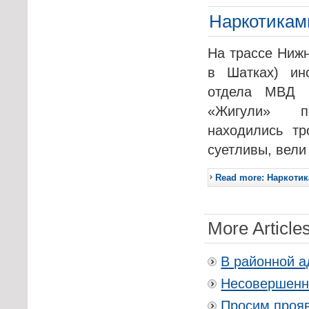
Наркотиками
На трассе Нижн
в Шатках) ин
отдела МВД 
«Жигули» по
находились т
суетливы, вели
Read more: Наркотик
More Articles
В районной а
Несовершенно
Просим прояв