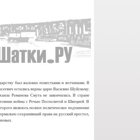
дарству
был
жалован
поместьями
и
вотчинами
. В
ксеевич
остались
верны
царю
Василию
Шуйскому
.
аила
Романова
Смута
не
закончилас
ь
. В
стране
тоянии
войны
с
Речью
Посполитой
и
Швецией
.
В
торого
являлось
полное
политическое
подчинение
формально
сохранявший
права
на
русский
престол
,
новых
.