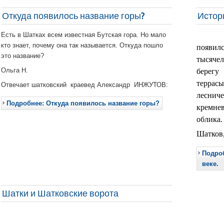
Откуда появилось название горы?
Истори
Есть в Шатках всем известная Бутская гора. Но мало
кто знает, почему она так называется. Откуда пошло
появилс
это название?
тысячел
Ольга Н.
берегу
терра
Отвечает шатковский краевед Александр ИНЖУТОВ:
лесни
Подробнее: Откуда появилось название горы?
кремне
облика.
Шатков,
Подроб
веке.
Шатки и Шатковские ворота