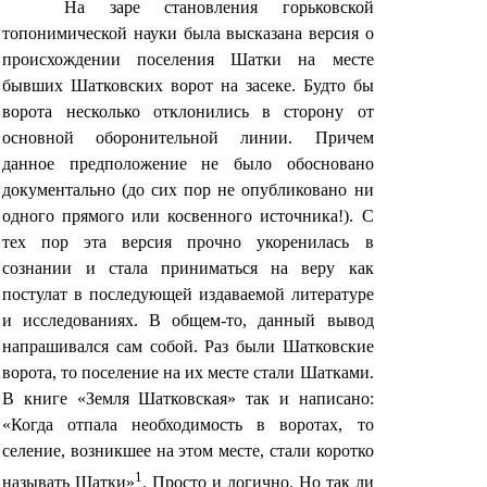
На заре становления горьковской
топонимической науки была высказана версия о
происхождении поселения Шатки на месте
бывших Шатковских ворот на засеке. Будто бы
ворота несколько отклонились в сторону от
основной оборонительной линии. Причем
данное предположение не было обосновано
документально (до сих пор не опубликовано ни
одного прямого или косвенного источника!). С
тех пор эта версия прочно укоренилась в
сознании и стала приниматься на веру как
постулат в последующей издаваемой литературе
и исследованиях. В общем-то, данный вывод
напрашивался сам собой. Раз были Шатковские
ворота, то поселение на их месте стали Шатками.
В книге «Земля Шатковская» так и написано:
«Когда отпала необходимость в воротах, то
селение, возникшее на этом месте, стали коротко
1
называть Шатки»
. Просто и логично. Но так ли