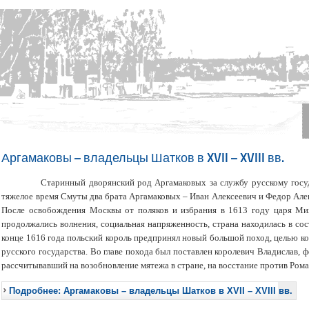
Аргамаковы – владельцы Шатков в XVII – XVIII вв.
Старинный
дворянский
род
Аргамаковых
з
а
службу
русскому
госу
тяжелое
время
Смуты
два
брата
Аргамаковых
–
Иван
Алексеевич
и
Федор
Але
После
освобождения
Москвы
от
поляков
и
избрания
в
1613 году
царя
Мих
продолжались
волнения
, социальная
напряженность
, страна
находилась
в
сос
конце
1616 года
польский
король
предпринял
новый
большой
поход
, целью
ко
русского
государства
. Во
главе
похода
был
поставлен
королевич
Владислав
, 
рассчитывавший
н
а
возобновление
мятежа
в
стране
, на
восстание
против
Рома
Подробнее: Аргамаковы – владельцы Шатков в XVII – XVIII вв.