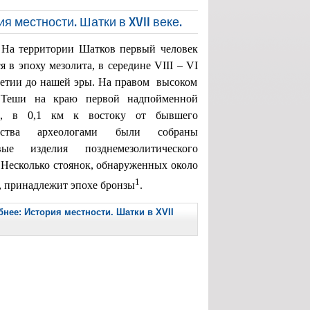
я местности. Шатки в XVII веке.
На территории Шатков первый человек
я в эпоху мезолита, в середине
VIII
–
VI
етии до нашей эры. На правом
высоком
 Теши на краю первой надпойменной
сы, в
0,1 км
к востоку от бывшего
чества археологами были собраны
вые изделия позднемезолитического
 Несколько стоянок, обнаруженных около
1
 принадлежит эпохе бронзы
.
нее: История местности. Шатки в XVII