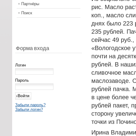
Партнёры
рис. Масло рас
Поиск
коп., масло сл
днях было 223 
235 рублей. Па
сейчас 49 руб.
«Вологодское у
Форма входа
почти на десят
рублей. В наши
Логин
сливочное масл
маслозаводе. О
Пароль
рублей пачка.
в цене более че
рублей пакет, 
Забыли пароль?
Забыли логин?
сторону увелич
точки из Почино
Ирина Владимир