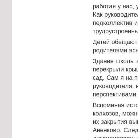
работая у нас,
Как руководите
педколлектив и
трудоустроенн
Детей обещают 
родителями ясн
Здание школы з
перекрыли крыш
сад. Сам я на п
руководителя, 
перспективами
Вспоминая исто
колхозов, можн
их закрытия вы
Аненково. След