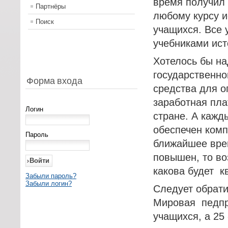
время получил
Партнёры
любому курсу и
Поиск
учащихся. Все
учебниками ист
Хотелось бы на
государственно
Форма входа
средства для о
заработная пла
Логин
стране. А кажд
обеспечен комп
Пароль
ближайшее вре
повышен, то во
какова будет к
Забыли пароль?
Забыли логин?
Следует обрати
Мировая педпра
учащихся, а 25 