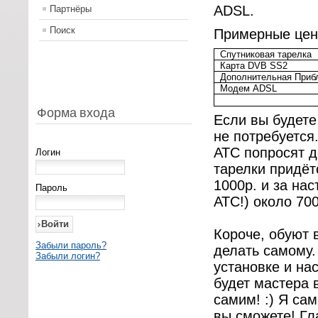
ADSL.
Партнёры
Поиск
Примерные це
Спутниковая тарелка
Карта
DVB
SS2
Дополнительная Приблу
Модем
ADSL
Форма входа
Если вы будете
не потребуется
АТС попросят д
Логин
тарелки придёт
1000р. и за на
Пароль
АТС!) около 700
Короче, обуют 
Забыли пароль?
делать самому.
Забыли логин?
установке и на
будет мастера 
самим! :) Я сам
вы сможете! Гла