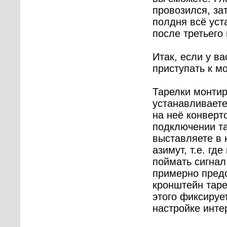
провозился, за
полдня всё уст
после третьего 
Итак, если у ва
приступать к м
Тарелки монтир
устанавливаете
на неё конверт
подключении та
выставляете в 
азимут, т.е. гд
поймать сигнал
примерно предс
кронштейн таре
этого фиксируе
настройке инте