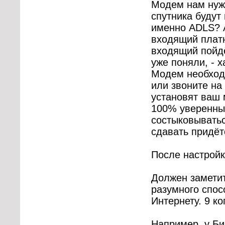
Модем нам нуже
спутника будут
именно
ADLS
? 
входящий платн
входящий пойдё
уже поняли, - 
Модем необход
или звоните на
установят ваш 
100% уверенны
состыковыватьс
сдавать придёт
После настройки
Должен заметит
разумного спос
Интернету. 9 ко
Например, у Б