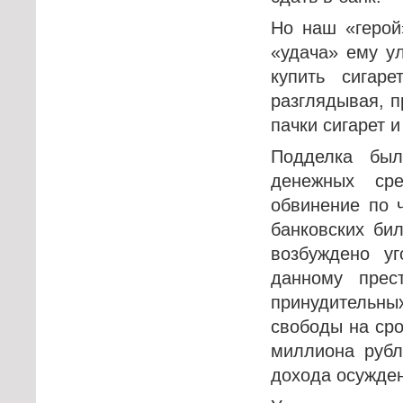
Но наш «герой
«удача» ему у
купить сигар
разглядывая, п
пачки сигарет и
Подделка был
денежных ср
обвинение по 
банковских би
возбуждено у
данному прес
принудительн
свободы на сро
миллиона рубл
дохода осужден