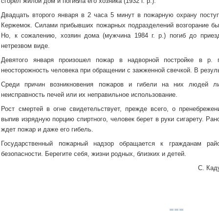
сгорел жилой дом и погибла его хозяйка (1932 г. р.).
Двадцать второго января в 2 часа 5 минут в пожарную охрану пост
Кержемок. Силами прибывших пожарных подразделений возгорание бы
Но, к сожалению, хозяин дома (мужчина 1984 г. р.) погиб до прие
нетрезвом виде.
Девятого января произошел пожар в надворной постройке в р. 
неосторожность человека при обращении с зажженной свечкой. В резул
Среди причин возникновения пожаров и гибели на них людей ли
неисправность печей или их неправильное использование.
Рост смертей в огне свидетельствует, прежде всего, о пренебрежен
выпив изрядную порцию спиртного, человек берет в руки сигарету. Ран
ждет пожар и даже его гибель.
Государственный пожарный надзор обращается к гражданам райо
безопасности. Берегите себя, жизни родных, близких и детей.
С. Кад