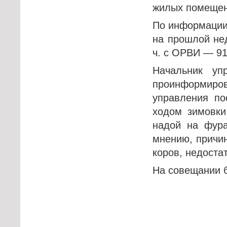
жилых помещени
По информации 
на прошлой нед
ч. с ОРВИ — 91
Начальник уп
проинформиро
управления по
ходом зимовки
надой на фура
мнению, причи
коров, недоста
На совещании 