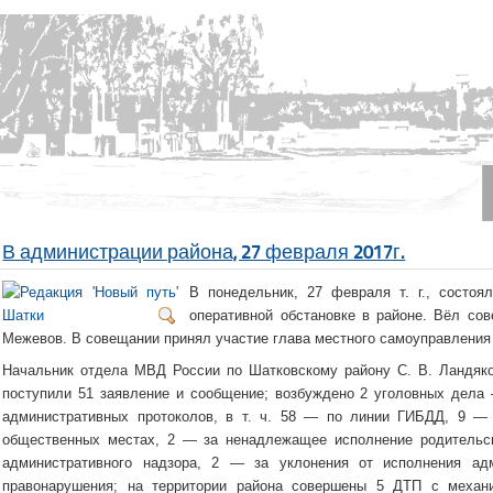
В администрации района, 27 февраля 2017г.
В понедельник, 27 февраля т. г., состо
оперативной обстановке в районе. Вёл со
Межевов. В совещании принял участие глава местного самоуправления 
Начальник отдела МВД России по Шатковскому району С. В. Ландяко
поступили 51 заявление и сообщение; возбуждено 2 уголовных дела
административных протоколов, в т. ч. 58 — по линии ГИБДД, 9 — 
общественных местах, 2 — за ненадлежащее исполнение родительск
административного надзора, 2 — за уклонения от исполнения ад
правонарушения; на территории района совершены 5 ДТП с механи