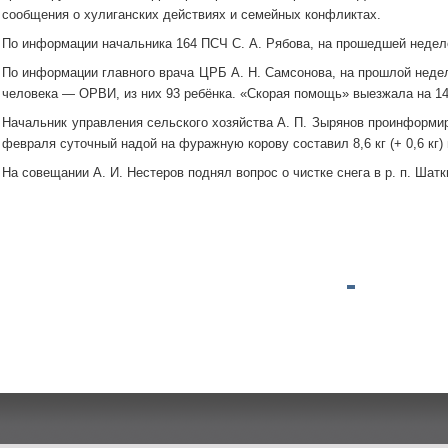
сообщения о хулиганских действиях и семейных конфликтах.
По информации начальника 164 ПСЧ С. А. Рябова, на прошедшей неделе
По информации главного врача ЦРБ А. Н. Самсонова, на прошлой неделе
человека — ОРВИ, из них 93 ребёнка. «Скорая помощь» выезжала на 146 
Начальник управления сельского хозяйства А. П. Зырянов проинформир
февраля суточный надой на фуражную корову составил 8,6 кг (+ 0,6 кг)
На совещании А. И. Нестеров поднял вопрос о чистке снега в р. п. Шатк