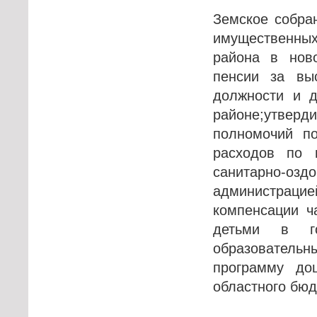
Земское собра
имущественных
района в нов
пенсии за вы
должности и 
районе;утверд
полномочий п
расходов по 
санитарно-оз
администрацие
компенсации ч
детьми в го
образовательн
программу до
областного бюд