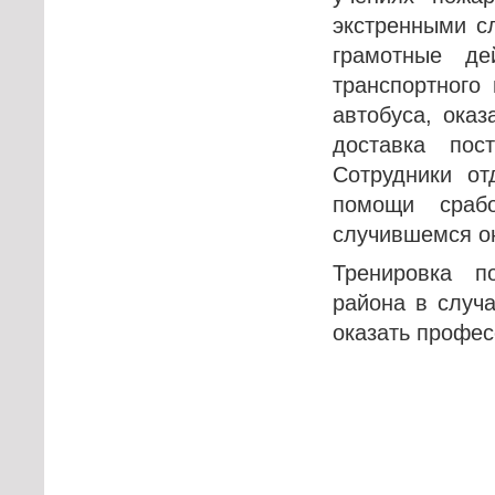
экстренными с
грамотные де
транспортного
автобуса, ока
доставка по
Сотрудники о
помощи сраб
случившемся о
Тренировка п
района в случ
оказать профе