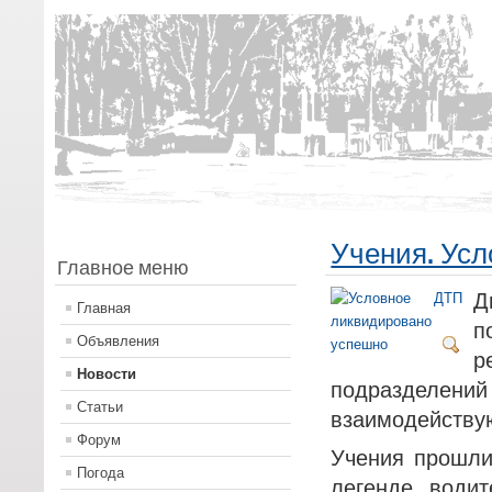
Учения. Ус
Главное меню
Д
Главная
п
Объявления
р
Новости
подразделен
Статьи
взаимодейству
Форум
Учения прошли
Погода
легенде, водит