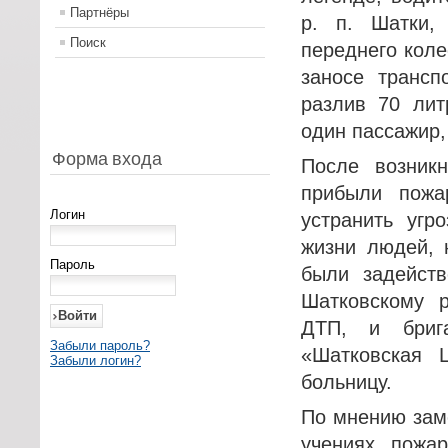
Партнёры
р. п. Шатки,
Поиск
переднего коле
заносе трансп
разлив 70 лит
один пассажир,
Форма входа
После возник
прибыли пожа
Логин
устранить угр
жизни людей, 
Пароль
были задейст
Шатковскому 
ДТП, и бриг
Забыли пароль?
«Шатковская 
Забыли логин?
больницу.
По мнению заме
учениях пожа