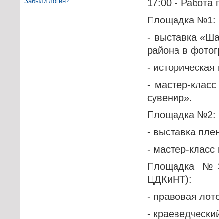
Забыли логин?
17:00 - Работа 
Площадка №1:
- выставка «Ша
района в фотог
- историческая
- мастер-клас
сувенир».
Площадка №2:
- выставка пле
- мастер-класс
Площадка №3
ЦДКиНТ):
- правовая лот
- краеведчески