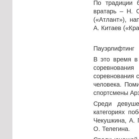
По традиции 
вратарь – Н. 
(«Атлант»), н
А. Китаев («Кр
Пауэрлифтинг
В это время в
соревнования
соревнования 
человека. Пом
спортсмены Арз
Среди девуш
категориях по
Чекушкина, А. 
О. Телегина.