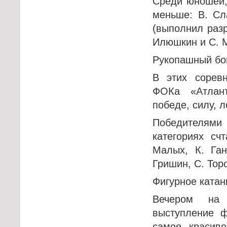
Среди юношей,
меньше: В. Сл
(выполнил разр
Илюшкин и С. 
Рукопашный бо
В этих соревн
ФОКа «Атлан
победе, силу, 
Победителям
категориях сч
Малых, К. Ган
Гришин, С. Тор
Фигурное катан
Вечером на 
выступление ф
самое красив