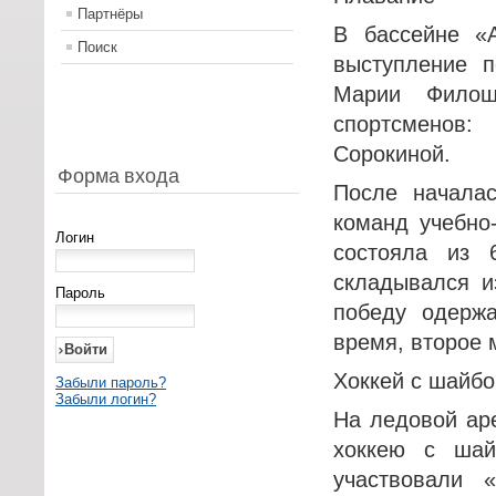
Партнёры
В бассейне «А
Поиск
выступление 
Марии Филош
спортсменов
Сорокиной.
Форма входа
После началас
команд учебно
Логин
состояла из 
складывался и
Пароль
победу одерж
время, второе 
Хоккей с шайбо
Забыли пароль?
Забыли логин?
На ледовой ар
хоккею с шай
участвовали 