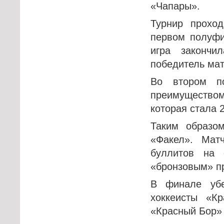
«Чапары».
Турнир прохо
первом полуфи
игра закончи
победитель мат
Во втором п
преимущество
которая стала 
Таким образо
«Факел». Мат
буллитов на 
«бронзовым» пр
В финале убе
хоккеисты «К
«Красный Бор» 