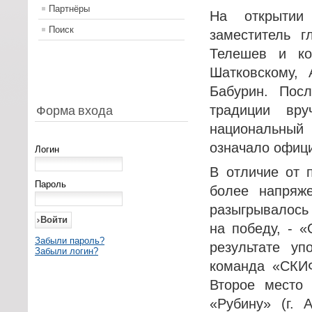
Партнёры
На открытии
Поиск
заместитель г
Телешев и ко
Шатковскому,
Бабурин. Пос
традиции вр
Форма входа
национальный
означало офици
Логин
В отличие от 
Пароль
более напряж
разыгрывалось
на победу, - «
Забыли пароль?
результате у
Забыли логин?
команда «СКИФ
Второе место 
«Рубину» (г. 