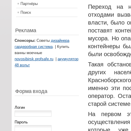
Партнёры
Переход на 
Поиск
отходами вызв
власти, было о
Реклама
поставят конт
мусора. Но опа
Спонсоры:
Советы
дизайнера
контейнеры бы
гардеробная система
. | Купить
ванны моечные
были освобожд
novosibirsk.profsafe.ru
. |
акумулятор
Такая обстано
48 вольт
других насел
Красноборског
именно эти по
Форма входа
оператор. Ост
старой системе
Логин
На первом э
осуществления
Пароль
которые уже