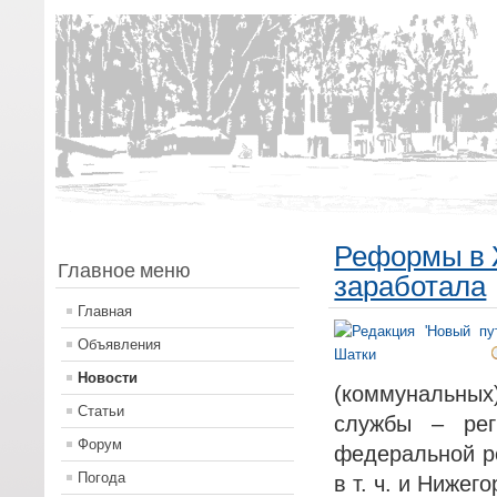
Реформы в 
Главное меню
заработала
Главная
Объявления
Новости
(коммунальных
Статьи
службы – рег
Форум
федеральной р
Погода
в т. ч. и Нижег