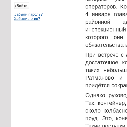
операторов. Ко
4 января глав
Забыли пароль?
Забыли логин?
районной а
инспекционны
которого они
обязательства 
При встрече с 
достаточное к
таких небольш
Ратманово и 
придётся сокра
Однако руково
Так, контейнер
около колбасн
пруд. Это, кон
Такие поступки