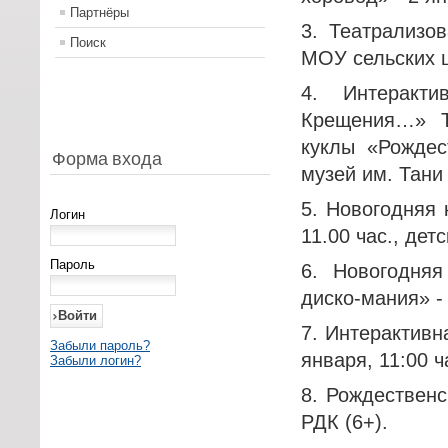
Партнёры
3. Театрализо
Поиск
МОУ сельских ш
4. Интеракт
Крещения…» Тв
куклы «Рождест
Форма входа
музей им. Тани
5. Новогодняя 
Логин
11.00 час., дет
Пароль
6. Новогодняя
диско-мания» - 
7. Интерактивн
Забыли пароль?
января, 11:00 ч
Забыли логин?
8. Рождественс
РДК (6+).