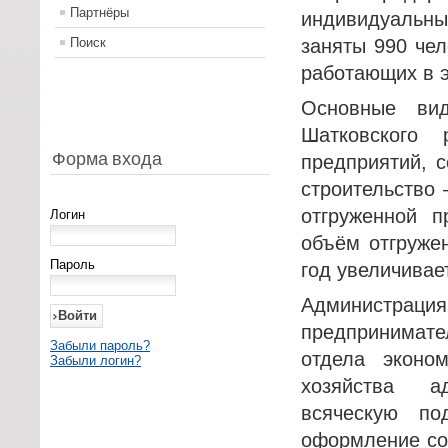
Партнёры
индивидуальны
Поиск
заняты 990 чел
работающих в э
Основные вид
Шатковского
Форма входа
предприятий, с
строительство
отгруженной п
Логин
объём отгруже
Пароль
год увеличивае
Администрац
предпринимат
Забыли пароль?
отдела эконом
Забыли логин?
хозяйства а
всяческую п
оформление соб