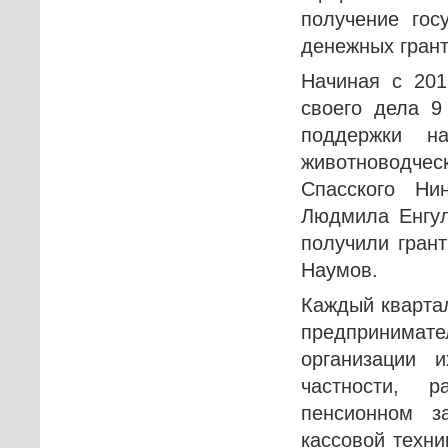
получение гос
денежных грант
Начиная с 201
своего дела 9
поддержки н
животноводч
Спасского Ни
Людмила Енгул
получили гран
Наумов.
Каждый квартал
предпринима
организации 
частности, 
пенсионном з
кассовой техни