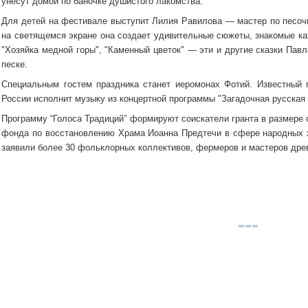
унесут домой по баночке душистого лакомства.
Для детей на фестивале выступит Лилия Равилова — мастер по песоч
на светящемся экране она создает удивительные сюжеты, знакомые ка
"Хозяйка медной горы", "Каменный цветок" — эти и другие сказки Пав
песке.
Специальным гостем праздника станет иеромонах Фотий. Известный 
России исполнит музыку из концертной программы "Загадочная русская
Программу “Голоса Традиций” формируют соискатели гранта в размере о
фонда по восстановлению Храма Иоанна Предтечи в сфере народных 
заявили более 30 фольклорных коллективов, фермеров и мастеров дре