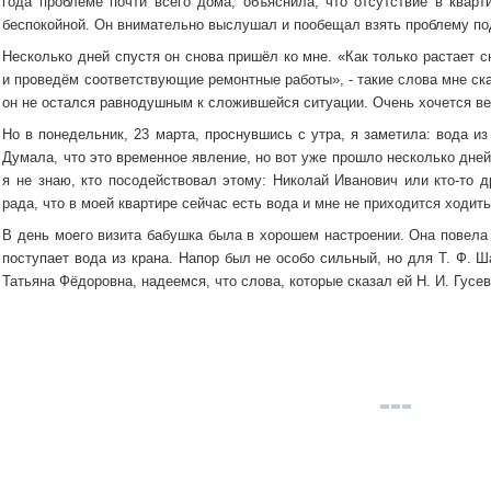
года проблеме почти всего дома, объяснила, что отсутствие в ква
беспокойной. Он внимательно выслушал и пообещал взять проблему по
Несколько дней спустя он снова пришёл ко мне. «Как только растает с
и проведём соответствующие ремонтные работы», - такие слова мне ска
он не остался равнодушным к сложившейся ситуации. Очень хочется вери
Но в понедельник, 23 марта, проснувшись с утра, я заметила: вода из
Думала, что это временное явление, но вот уже прошло несколько дней
я не знаю, кто посодействовал этому: Николай Иванович или кто-то д
рада, что в моей квартире сейчас есть вода и мне не приходится ходить
В день моего визита бабушка была в хорошем настроении. Она повела 
поступает вода из крана. Напор был не особо сильный, но для Т. Ф. Ш
Татьяна Фёдоровна, надеемся, что слова, которые сказал ей Н. И. Гусев